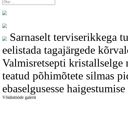
Otsi:
Sarnaselt terviserikkega t
eelistada tagajärgede kõrva
Valmisretsepti kristallselge
teatud põhimõtete silmas p
ebaselgusesse haigestumise 
Võidutööde galerii