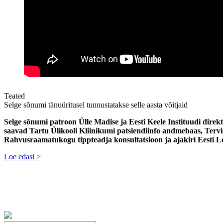
Teated
Selge sõnumi tänuüritusel tunnustatakse selle aasta võitjaid
Selge sõnumi patroon Ülle Madise ja Eesti Keele Instituudi dire
saavad Tartu Ülikooli Kliinikumi patsiendiinfo andmebaas, Tervis
Rahvusraamatukogu tippteadja konsultatsioon ja ajakiri Eesti L
Loe edasi >